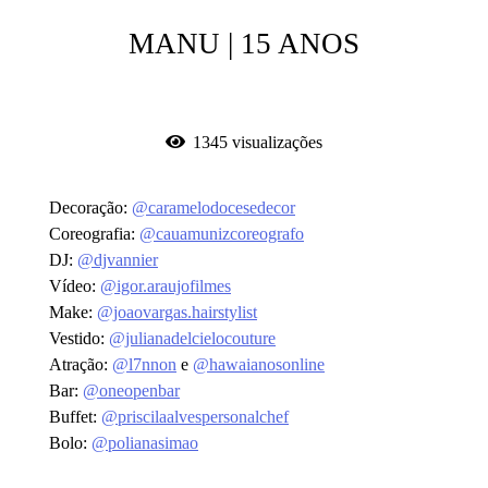
MANU | 15 ANOS
1345
visualizações
Decoração:
@caramelodocesedecor
Coreografia:
@cauamunizcoreografo
DJ:
@djvannier
Vídeo:
@igor.araujofilmes
Make:
@joaovargas.hairstylist
Vestido:
@julianadelcielocouture
Atração:
@l7nnon
e
@hawaianosonline
Bar:
@oneopenbar
Buffet:
@priscilaalvespersonalchef
Bolo:
@polianasimao