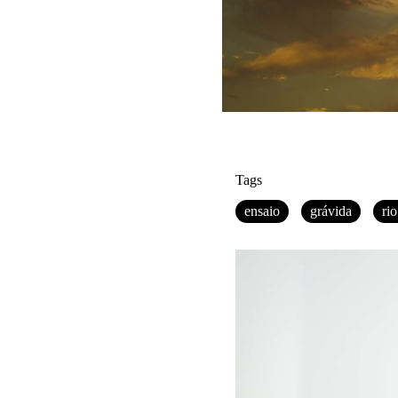
Tags
ensaio
grávida
rio